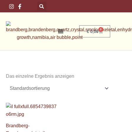
Zum
Inhalt
springen
0
Basket
€
0,00
Das einzelne Ergebnis anzeigen
Brandberg-