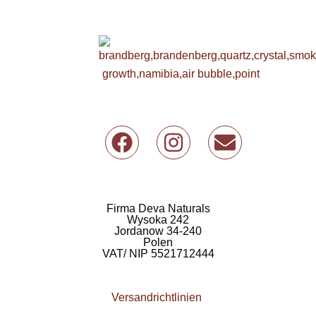
F
I
U
a
n
m
c
s
s
e
t
c
b
a
h
Firma Deva Naturals
Wysoka 242
o
g
l
Jordanow 34-240
Polen
o
r
a
VAT/ NIP 5521712444
k
a
g
m
Versandrichtlinien